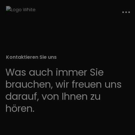
Ask Peppa
KI Video Agent
Start – Experten für
Kontaktieren Sie uns
Was auch immer Sie
Services und Produkte
brauchen, wir freuen
uns
bei PEP Service
darauf, von Ihnen zu
Stories –
hören.
Erfahrungsberichte und
Neuigkeiten