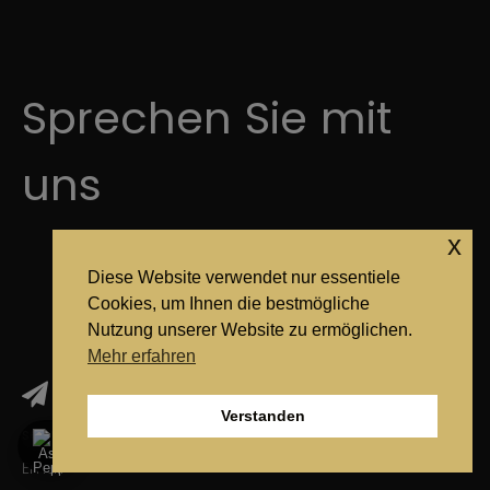
Shops – Full Service
Kontakt – So erreichen
Sprechen
Sie
mit
Sie uns bei PEP Service
uns
Referenzen – Erfolg, der
x
im Stillen wirkt
Diese Website verwendet nur essentiele
Cookies, um Ihnen die bestmögliche
Nutzung unserer Website zu ermöglichen.
Mehr erfahren
Verstanden
➤
service@pepservice.net
Email